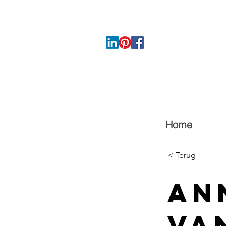
Home
< Terug
An
va