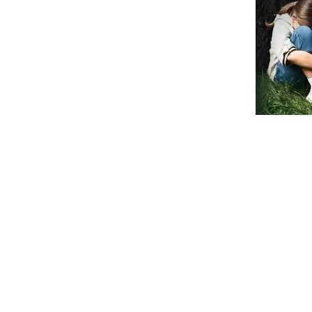
Davey Jones
Publishing
Home
Nieuws