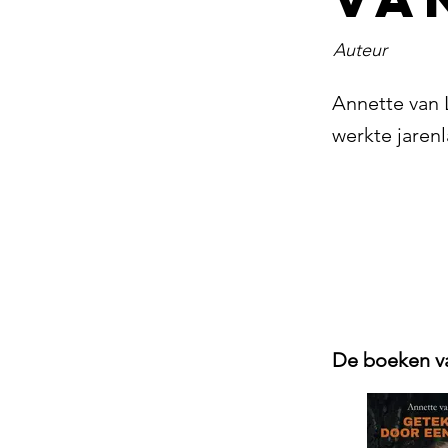
Auteur
Annette van 
werkte jarenl
De boeken va