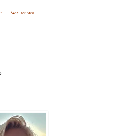
t
Manuscripten
?