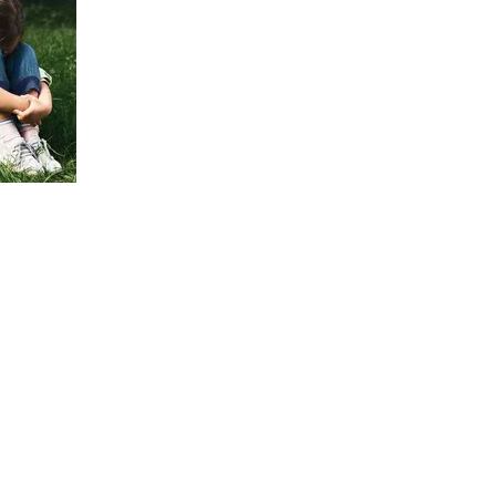
lezers
Wie zijn wij?
Boeken
Davey Jones Publishing
Veelgestelde vragen
E-boeken
Luisterboeken
Bundels