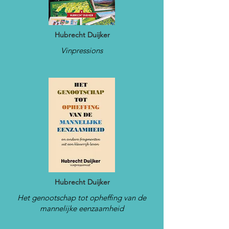
Hubrecht Duijker
Vinpressions
Hubrecht Duijker
Het genootschap tot opheffing van de
mannelijke eenzaamheid