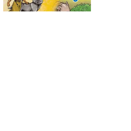
Boeken bestellen
Home
Nieuws
Boeken
E-boeken
Luisterboeken
Bundels
Veelgestelde vragen
Davey Jones Publishing
Contactformulier
Links
Manuscripten