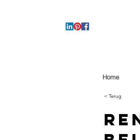
Home
< Terug
Re
Be