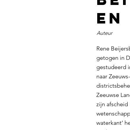
en
Auteur
Rene Beijers
getogen in D
gestudeerd in
naar Zeeuws-
districtsbehe
Zeeuwse Land
zijn afscheid
wetenschappe
waterkant’ he