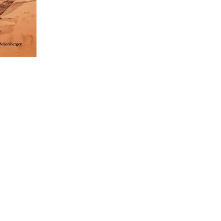
lezers
Wie zijn wij?
Boeken
Davey Jones Publishing
Veelgestelde vragen
E-boeken
Luisterboeken
Bundels