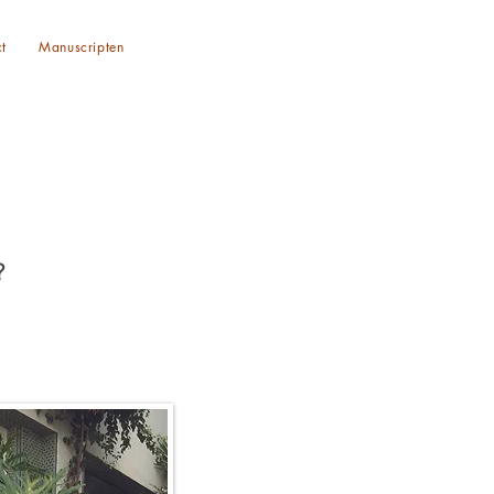
t
Manuscripten
?