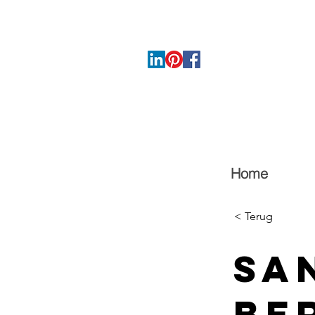
Home
< Terug
Sa
Be