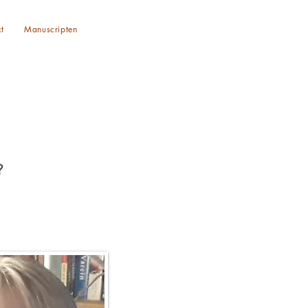
t
Manuscripten
?